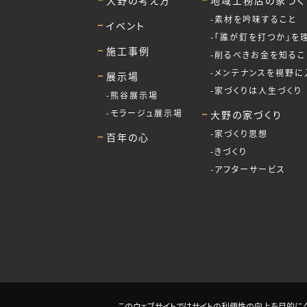
大野の考え方
地域工務店の家づく
素材を吟味すること
イベント
「誰が釘を打つか」を
施工事例
削るべきお金を知るこ
メンテナンスを視野に
展示場
家づくりは人生づくり
熊谷展示場
モラージュ展示場
大野の家づくり
家づくり思想
百年の心
きづくり
アフターサービス
このウェブサイトではサイトの利便性の向上を目的にク