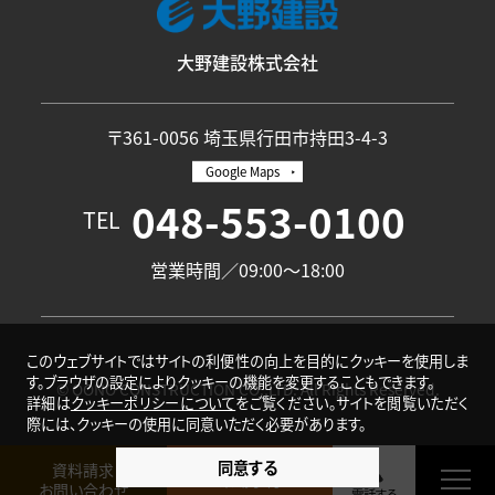
大野建設株式会社
〒361-0056 埼玉県行田市持田3-4-3
Google Maps
048-553-0100
TEL
営業時間／09:00〜18:00
このウェブサイトではサイトの利便性の向上を目的にクッキーを使用しま
す。ブラウザの設定によりクッキーの機能を変更することもできます。
© OONO CONSTRUCTION CO.,LTD. All Rights Reserved.
詳細は
クッキーポリシーについて
をご覧ください。サイトを閲覧いただく
際には、クッキーの使用に同意いただく必要があります。
同意する
資料請求
来場予約
お問い合わせ
電話する