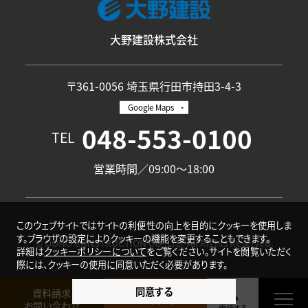
大野建設株式会社
〒361-0056 埼玉県行田市持田3-4-3
Google Maps
048-553-0100
TEL
営業時間／09:00〜18:00
このウェブサイトではサイトの利便性の向上を目的にクッキーを使用しま
す。ブラウザの設定によりクッキーの機能を変更することもできます。
© OONO CONSTRUCTION CO.,LTD. All Rights Reserved.
詳細は
クッキーポリシーについて
をご覧ください。サイトを閲覧いただく
際には、クッキーの使用に同意いただく必要があります。
同意する
資料請求
来場予約
お問い合わせ