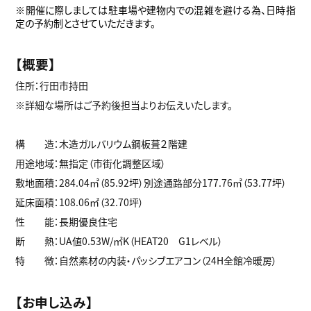
※開催に際しましては駐車場や建物内での混雑を避ける為、日時指
定の予約制とさせていただきます。
【概要】
住所：行田市持田
※詳細な場所はご予約後担当よりお伝えいたします。
構 造：木造ガルバリウム鋼板葺２階建
用途地域：無指定（市街化調整区域）
敷地面積：284.04㎡（85.92坪）別途通路部分177.76㎡（53.77坪）
延床面積：108.06㎡（32.70坪）
性 能：長期優良住宅
断 熱：UA値0.53W/㎡K（HEAT20 G1レベル）
特 徴：自然素材の内装・パッシブエアコン（24H全館冷暖房）
【お申し込み】