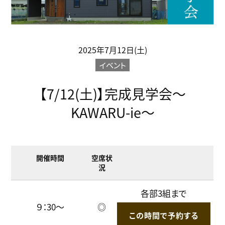
2025年7月12日(土)
イベント
【7/12(土)】完成見学会～
KAWARU-ie～
開催時間
空席状
況
各部3組まで
９：30～
◎
この時間で予約する