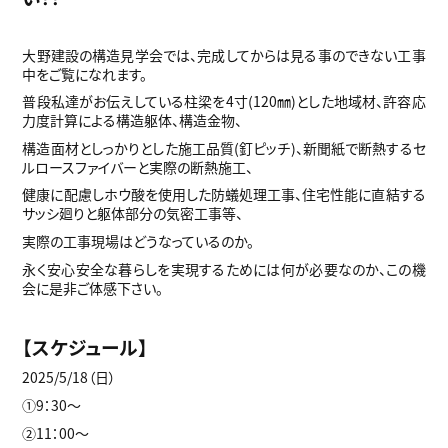
大野建設の構造見学会では、完成してからは見る事のできない工事
中をご覧になれます。
普段私達がお伝えしている柱梁を4寸(120㎜)とした地域材、許容応
力度計算による構造躯体、構造金物、
構造面材としっかりとした施工品質(釘ピッチ)、新聞紙で断熱するセ
ルロースファイバーと実際の断熱施工、
健康に配慮しホウ酸を使用した防蟻処理工事、住宅性能に直結する
サッシ廻りと躯体部分の気密工事等、
実際の工事現場はどうなっているのか。
永く安心安全な暮らしを実現するためには何が必要なのか、この機
会に是非ご体感下さい。
【スケジュール】
2025/5/18（日）
①9：30～
②11：00～