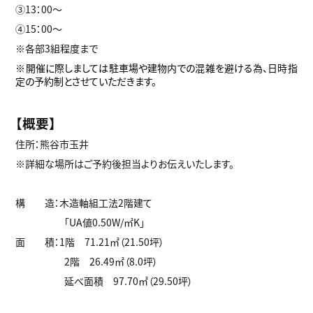
③13：00～
④15：00～
※各部3組程度まで
※開催に際しましては駐車場や建物内での混雑を避ける為、日時指
定の予約制とさせていただきます。
【概要】
住所：熊谷市玉井
※詳細な場所はご予約後担当よりお伝えいたします。
構 造：木造軸組工法2階建て
「UA値0.50W/㎡K」
面 積：1階 71.21㎡（21.50坪）
2階 26.49㎡（8.0坪）
延べ面積 97.70㎡（29.50坪）