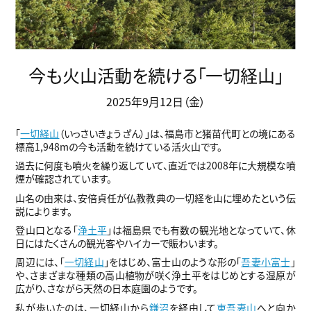
今も火山活動を続ける「一切経山」
2025年9月12日（金）
「
一切経山
（いっさいきょうざん）」は、福島市と猪苗代町との境にある
標高1,948mの今も活動を続けている活火山です。
過去に何度も噴火を繰り返していて、直近では2008年に大規模な噴
煙が確認されています。
山名の由来は、安倍貞任が仏教教典の一切経を山に埋めたという伝
説によります。
登山口となる「
浄土平
」は福島県でも有数の観光地となっていて、休
日にはたくさんの観光客やハイカーで賑わいます。
周辺には、「
一切経山
」をはじめ、富士山のような形の「
吾妻小富士
」
や、さまざまな種類の高山植物が咲く浄土平をはじめとする湿原が
広がり、さながら天然の日本庭園のようです。
私が歩いたのは、一切経山から
鎌沼
を経由して
東吾妻山
へと向か