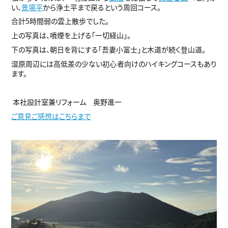
い、
景場平
から浄土平まで戻るという周回コース。
合計5時間弱の雲上散歩でした。
上の写真は、噴煙を上げる「一切経山」。
下の写真は、朝日を背にする「吾妻小富士」と木道が続く登山道。
湿原周辺には高低差の少ない初心者向けのハイキングコースもあり
ます。
本社設計室兼リフォーム 奥野進一
ご意見ご感想はこちらまで