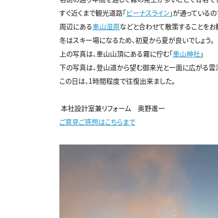
すぐ近くまで観光道路「
ビーナスライン
」が通っているの
周辺にある
車山湿原
などと合わせて散策することをお
冬はスキー場になるため、初夏から夏が良いでしょう。
上の写真は、車山山頂にある霧に佇む「
車山神社
」
下の写真は、登山道から望む御来光と一面に広がる雲
この日は、1時間程度で往復出来ました。
本社設計室兼リフォーム 奥野進一
ご意見ご感想はこちらまで