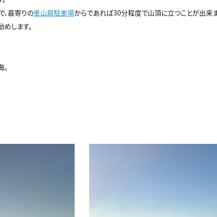
で、最寄りの
車山肩駐車場
からであれば30分程度で山頂に立つことが出来ま
勧めします。
海。