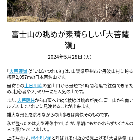
富士山の眺めが素晴らしい「大菩薩
嶺」
2024年5月28日（火）
「
大菩薩嶺
（だいぼさつれい）」は、山梨県甲州市と丹波山村に跨る
標高2,057mの日本百名山です。
最寄りの
上日川峠
の登山口から最短で4時間程度で往復できるた
め、初心者やファミリーにも人気の山です。
また、
大菩薩峠
から山頂へと続く稜線は眺めが良く、富士山から南ア
ルプスまできれいに見渡せることが出来ます。
雄大な景色を眺めながらの山歩きは爽快そのものです。
私が登ったのは大型連休中でしたが、早朝にもかかわらずたくさんの
人で賑わっていました。
上の写真は、
親不知ノ頭
と呼ばれる付近から見上げる「大菩薩嶺」山