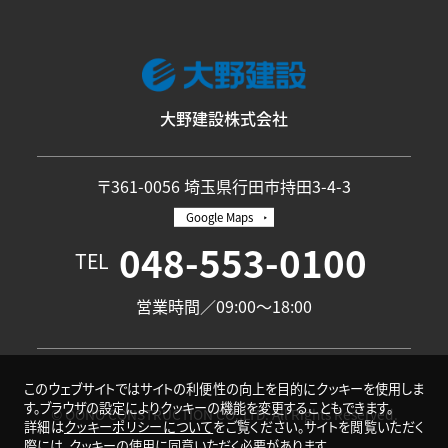
大野建設株式会社
〒361-0056 埼玉県行田市持田3-4-3
Google Maps
048-553-0100
TEL
営業時間／09:00〜18:00
このウェブサイトではサイトの利便性の向上を目的にクッキーを使用しま
す。ブラウザの設定によりクッキーの機能を変更することもできます。
© OONO CONSTRUCTION CO.,LTD. All Rights Reserved.
詳細は
クッキーポリシーについて
をご覧ください。サイトを閲覧いただく
際には、クッキーの使用に同意いただく必要があります。