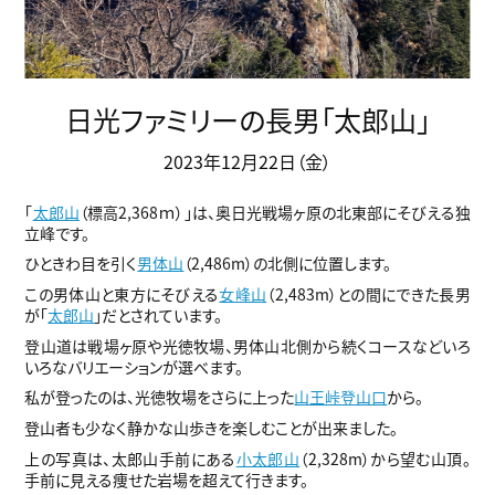
日光ファミリーの長男「太郎山」
2023年12月22日（金）
「
太郎山
（標高2,368ｍ）」は、奥日光戦場ヶ原の北東部にそびえる独
立峰です。
ひときわ目を引く
男体山
（2,486m）の北側に位置します。
この男体山と東方にそびえる
女峰山
（2,483m）との間にできた長男
が「
太郎山
」だとされています。
登山道は戦場ヶ原や光徳牧場、男体山北側から続くコースなどいろ
いろなバリエーションが選べます。
私が登ったのは、光徳牧場をさらに上った
山王峠登山口
から。
登山者も少なく静かな山歩きを楽しむことが出来ました。
上の写真は、太郎山手前にある
小太郎山
（2,328m）から望む山頂。
手前に見える痩せた岩場を超えて行きます。